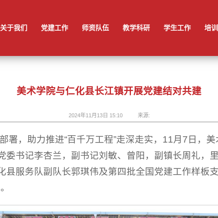
院
学院领导
规章制度
科研成果
组织规章
美术学系
专精新特产业学院
本科教育
活动风采
实训建设
学生奖励
造型艺术系
研究生教育
党务公开
就业工作
视觉传达系
学院关工委
心理健康
环境设计系
学生活动
动画系
服装设计系
关于我们
党建工作
师资队伍
教学科研
学生工作
培训
美术学院与仁化县长江镇开展党建结对共建
2024年11月13日 15:10
来源:
具体部署，助力推进“百千万工程”走深走实，11月7日
镇党委书记李杏兰，副书记刘敏、曾阳，副镇长周礼，
仁化县服务队副队长郭琪伟及第四批全国党建工作样板
动。