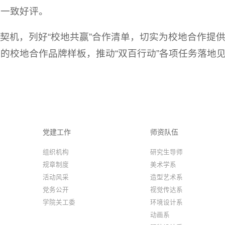
的一致好评。
契机，列好“校地共赢”合作清单，切实为校地合作提
的校地合作品牌样板，推动“双百行动”各项任务落地
党建工作
师资队伍
组织机构
研究生导师
规章制度
美术学系
活动风采
造型艺术系
党务公开
视觉传达系
学院关工委
环境设计系
动画系