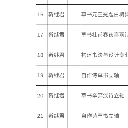
16
靳继君
草书元王冕题白梅
17
靳继君
草书杜甫春夜喜雨
18
靳继君
构建书法与设计专
19
靳继君
自作诗草书立轴
20
靳继君
草书辛弃疾诗立轴
21
靳继君
自作诗草书立轴