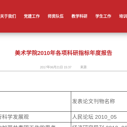
院
学院领导
规章制度
科研成果
组织规章
美术学系
专精新特产业学院
本科教育
活动风采
实训建设
学生奖励
造型艺术系
研究生教育
党务公开
就业工作
视觉传达系
学院关工委
心理健康
环境设计系
学生活动
动画系
服装设计系
关于我们
党建工作
师资队伍
教学科研
学生工作
培训
美术学院2010年各项科研指标年度报告
2017年06月21日 15:37
来源:
发表论文刊物名称
行科学发展观
人民论坛 2010_05