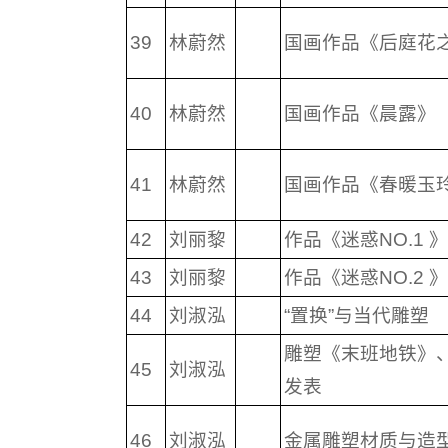
39
林蔚然
国画作品《后庭花
40
林蔚然
国画作品《晨露》
41
林蔚然
国画作品《春暖玉
42
刘丽黎
作品《迷惑NO.1 》
43
刘丽黎
作品《迷惑NO.2 》
44
刘淑泓
“置换”与当代雕塑
雕塑《末班地铁》
45
刘淑泓
发表
46
刘淑泓
金属雕塑材质与造