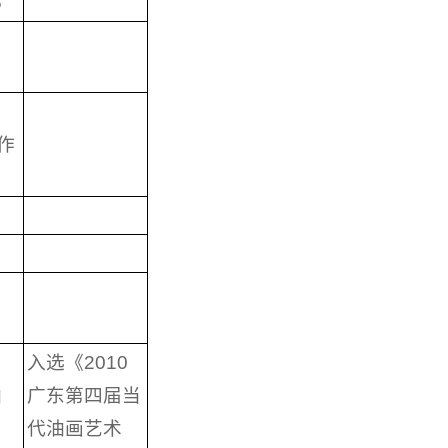
6
内
作
入选《2010
油
广东第四届当
代油画艺术