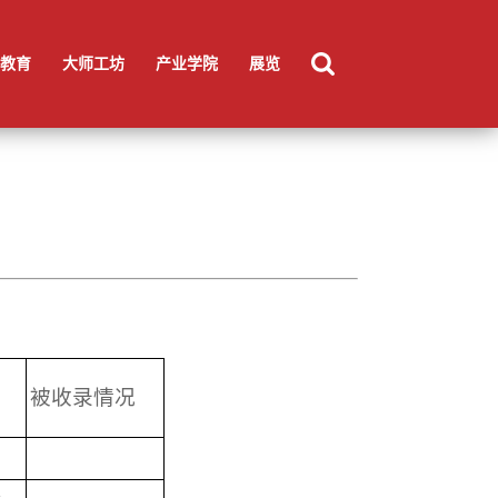
产品设计系
实验中心
辅导员
行政及教务管理人员
教育
大师工坊
产业学院
展览
被收录情况