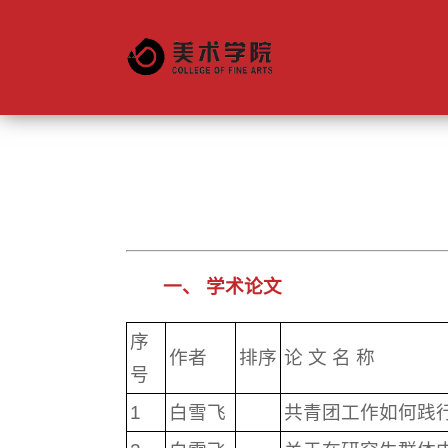
学院简介
组织机构
研究生导师
教学管理
组织机构
文创产业学
一、 学术论文
序
作者
排序
论 文 名 称
号
1
白雪飞
共青团工作如何践