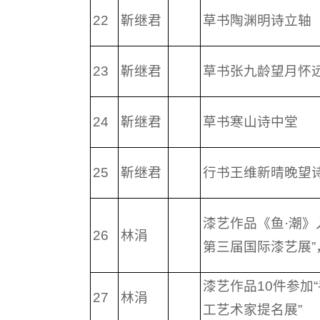
22
靳继君
草书陶渊明诗立轴
23
靳继君
草书张九龄望月怀
24
靳继君
草书寒山诗中堂
25
靳继君
行书王维新晴晚望
漆艺作品《鱼·潮》
26
林涓
第三届国际漆艺展”
漆艺作品10件参加
27
林涓
工艺术家提名展”