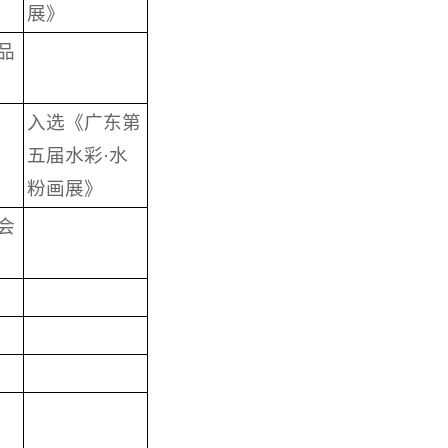
展》
品
入选《广东第
画
五届水彩·水
粉画展》
会